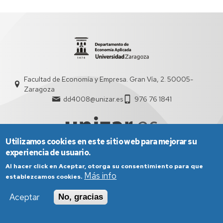
Isabel
Andrés
Sanz
Facultad de Economía y Empresa. Gran Vía, 2. 50005-
Zaragoza
dd4008@unizar.es
976 76 1841
Utilizamos cookies en este sitio web para mejorar su
experiencia de usuario.
Al hacer click en Aceptar, otorga su consentimiento para que
Aviso Legal
Condiciones generales de uso
Más info
Política de Privacidad
Política de Cookies
establezcamos cookies.
Política de Accesibilidad
Aceptar
No, gracias